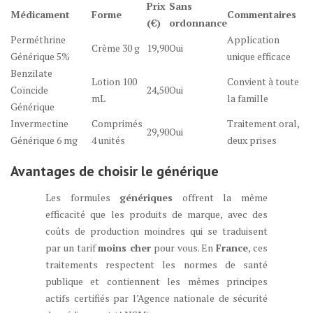
Prix
Sans
Médicament
Forme
Commentaires
(€)
ordonnance
Perméthrine
Application
Crème 30 g
19,90
Oui
Générique 5%
unique efficace
Benzilate
Lotion 100
Convient à toute
Coïncide
24,50
Oui
mL
la famille
Générique
Invermectine
Comprimés
Traitement oral,
29,90
Oui
Générique 6 mg
4 unités
deux prises
Avantages de choisir le
générique
Les formules
génériques
offrent la même
efficacité que les produits de marque, avec des
coûts de production moindres qui se traduisent
par un tarif
moins cher
pour vous. En
France
, ces
traitements respectent les normes de santé
publique et contiennent les mêmes principes
actifs certifiés par l’Agence nationale de sécurité