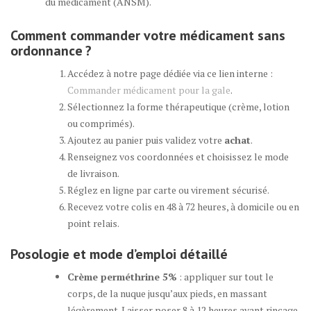
du médicament (ANSM).
Comment
commander
votre médicament
sans
ordonnance
?
Accédez à notre page dédiée via ce lien interne :
Commander médicament pour la gale
.
Sélectionnez la forme thérapeutique (crème, lotion
ou comprimés).
Ajoutez au panier puis validez votre
achat
.
Renseignez vos coordonnées et choisissez le mode
de livraison.
Réglez en ligne par carte ou virement sécurisé.
Recevez votre colis en 48 à 72 heures, à domicile ou en
point relais.
Posologie et mode d’emploi détaillé
Crème perméthrine 5%
: appliquer sur tout le
corps, de la nuque jusqu’aux pieds, en massant
légèrement. Laisser poser 8 à 12 heures avant rinçage.