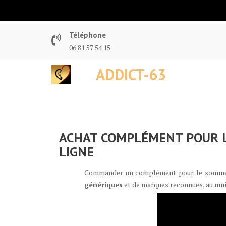
Skip
to
content
Téléphone
06 81 57 54 15
ADDICT-63
ACHAT COMPLÉMENT POUR LE
LIGNE
Commander un complément pour le sommeil s
génériques
et de marques reconnues, au
moi