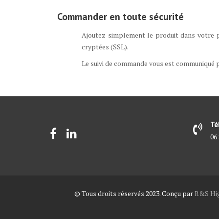
Commander en toute sécurité
Ajoutez simplement le produit dans votre p
cryptées (SSL).
Le suivi de commande vous est communiqué pa
Té
06 
© Tous droits réservés 2023. Conçu par
R&S Hig