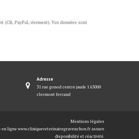
nt (CB, PayPal, virement). Vos données sont
Adresse
31 rue gonod centre jaude 1 63000
clermont ferrand
Mentions légales
 en ligne
www.cliniqueveterinairegravenchon.fr
assure
disponibilité et réactivité.