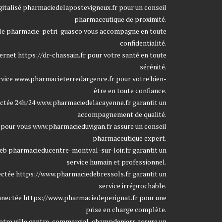
gitalisé
pharmaciedelapostevigneux.fr
pour un conseil
pharmaceutique de proximité.
lle
pharmacie-petri-guasco
vous accompagne en toute
confidentialité.
ternet
https://dr-chassain.fr
pour votre santé en toute
sérénité.
rvice
www.pharmacieterredargence.fr
pour votre bien-
être en toute confiance.
ctée 24h/24
www.pharmaciedelacayenne.fr
garantit un
accompagnement de qualité.
 pour vous
www.pharmacieduvigan.fr
assure un conseil
pharmaceutique expert.
web
pharmacieducentre-montval-sur-loir.fr
garantit un
service humain et professionnel.
ectée
https://www.pharmaciedebressols.fr
garantit un
service irréprochable.
nnectée
https://www.pharmaciedeperignat.fr
pour une
prise en charge complète.
otre ville
centre-commercial-champdeniers
assure un