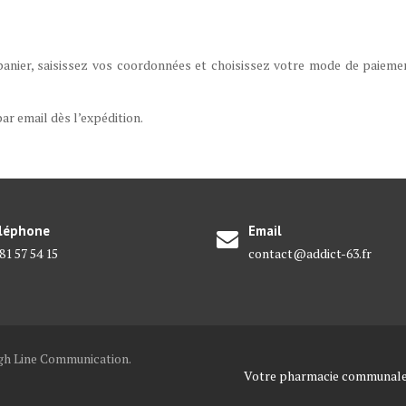
anier, saisissez vos coordonnées et choisissez votre mode de paieme
r email dès l’expédition.
léphone
Email
81 57 54 15
contact@addict-63.fr
h Line Communication.
Votre pharmacie communale