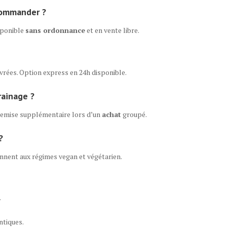
commander ?
sponible
sans ordonnance
et en vente libre.
uvrées. Option express en 24h disponible.
rainage ?
 remise supplémentaire lors d’un
achat
groupé.
?
ennent aux régimes vegan et végétarien.
.
ntiques.