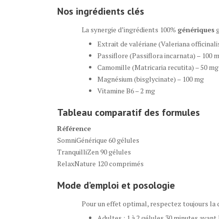
Nos ingrédients clés
La synergie d’ingrédients 100%
génériques
g
Extrait de valériane (Valeriana officinal
Passiflore (Passiflora incarnata) – 100 
Camomille (Matricaria recutita) – 50 mg
Magnésium (bisglycinate) – 100 mg
Vitamine B6 – 2 mg
Tableau comparatif des formules
Référence
SomniGénérique 60 gélules
TranquilliZen 90 gélules
RelaxNature 120 comprimés
Mode d’emploi et posologie
Pour un effet optimal, respectez toujours la 
Adultes : 1 à 2 gélules 30 minutes avant 