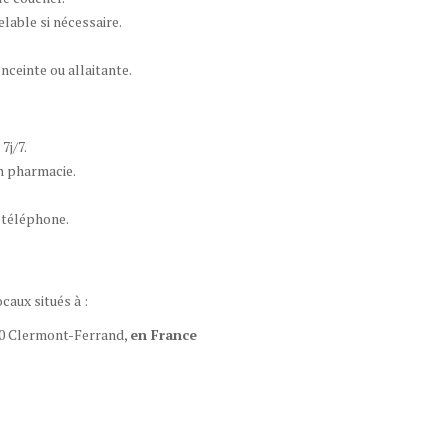
elable si nécessaire.
nceinte ou allaitante.
7j/7.
n pharmacie.
 téléphone.
caux situés à :
00 Clermont-Ferrand,
en France