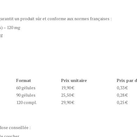
arantit un produit sûr et conforme aux normes françaises :
is) – 120 mg
mg
Format
Prix unitaire
Prix par 
60 gélules
19,90 €
0,33 €
90 gélules
25,50 €
0,28 €
120 compl.
29,90 €
0,25 €
dose conseillée :
le coucher.