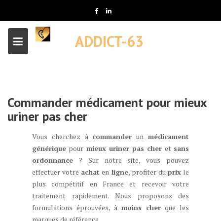
Skip
to
content
ADDICT-63
Commander médicament pour mieux
uriner pas cher
Vous cherchez à
commander
un
médicament
générique
pour
mieux uriner
pas cher
et
sans
ordonnance
? Sur notre site, vous pouvez
effectuer votre
achat
en
ligne
, profiter du
prix
le
plus compétitif en France et recevoir votre
traitement rapidement. Nous proposons des
formulations éprouvées, à
moins cher
que les
marques de référence.