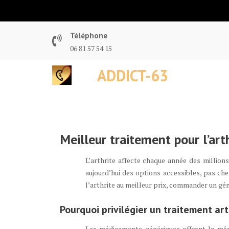
Skip
to
content
Téléphone
06 81 57 54 15
ADDICT-63
Meilleur traitement pour l’ar
L’arthrite affecte chaque année des millions
aujourd’hui des options accessibles, pas ch
l’arthrite au meilleur prix, commander un gén
Pourquoi privilégier un traitement ar
Les médicaments génériques offrent la même