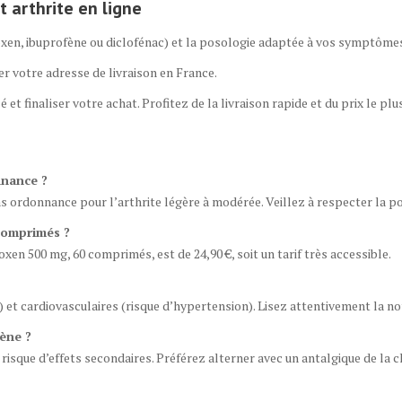
arthrite en ligne
oxen, ibuprofène ou diclofénac) et la posologie adaptée à vos symptôme
der votre adresse de livraison en France.
 et finaliser votre achat. Profitez de la livraison rapide et du prix le pl
nnance ?
s ordonnance pour l’arthrite légère à modérée. Veillez à respecter la po
 comprimés ?
xen 500 mg, 60 comprimés, est de 24,90 €, soit un tarif très accessible.
) et cardiovasculaires (risque d’hypertension). Lisez attentivement la no
ène ?
isque d’effets secondaires. Préférez alterner avec un antalgique de la c