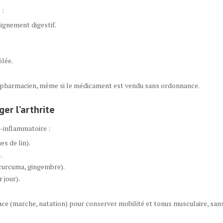
 :
ignement digestif.
lée.
u pharmacien, même si le médicament est vendu sans ordonnance.
er l’arthrite
-inflammatoire :
s de lin).
.
(curcuma, gingembre).
 jour).
ce (marche, natation) pour conserver mobilité et tonus musculaire, sans