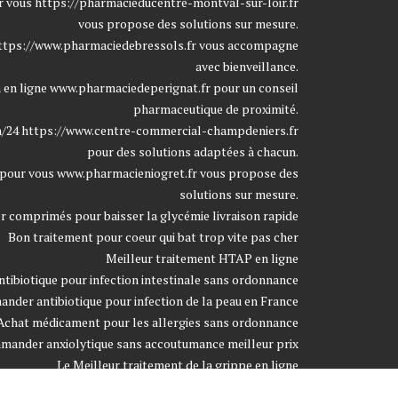
r vous
https://pharmacieducentre-montval-sur-loir.fr
vous propose des solutions sur mesure.
ttps://www.pharmaciedebressols.fr
vous accompagne
avec bienveillance.
 en ligne
www.pharmaciedeperignat.fr
pour un conseil
pharmaceutique de proximité.
h/24
https://www.centre-commercial-champdeniers.fr
pour des solutions adaptées à chacun.
 pour vous
www.pharmacieniogret.fr
vous propose des
solutions sur mesure.
comprimés pour baisser la glycémie livraison rapide
Bon traitement pour coeur qui bat trop vite pas cher
Meilleur traitement HTAP en ligne
ntibiotique pour infection intestinale sans ordonnance
der antibiotique pour infection de la peau en France
Achat médicament pour les allergies sans ordonnance
ander anxiolytique sans accoutumance meilleur prix
Le Meilleur traitement de la grippe en ligne
mmander médicament pour la contraception pas cher