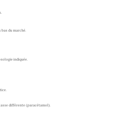
s.
us bas du marché.
sologie indiquée.
tice.
lasse différente (paracétamol).