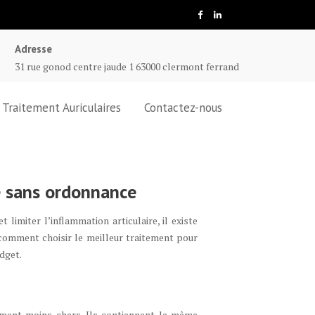
Adresse
31 rue gonod centre jaude 1 63000 clermont ferrand
Traitement Auriculaires
Contactez-nous
ue sans ordonnance
limiter l’inflammation articulaire, il existe
 comment choisir le meilleur traitement pour
dget.
lement moins chers. Ils contiennent le même