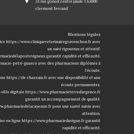
31 rue gonod centre jaude 1 63000
clermont ferrand
Mentions légales
vice
https://www.cliniqueveterinairegravenchon.fr
avec
un suivi rigoureux et attentif.
rmaciedelapostevigneux
garantit rapidité et efficacité.
macie-petri-guasco
avec des pharmaciens diplômés à
l'écoute.
zone
https://dr-chassain.fr
avec une disponibilité et une
écoute permanentes.
ville digitale
https://www.pharmacieterredargence.fr
garantit un accompagnement de qualité.
w.pharmaciedelacayenne.fr
pour une santé suivie avec
attention.
ier en ligne
https://www.pharmacieduvigan.fr
garantit
rapidité et efficacité.