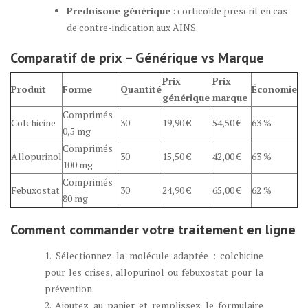
Prednisone générique
: corticoïde prescrit en cas
de contre-indication aux AINS.
Comparatif de prix – Générique vs Marque
Prix
Prix
Produit
Forme
Quantité
Économie
générique
marque
Comprimés
Colchicine
30
19,90 €
54,50 €
63 %
0,5 mg
Comprimés
Allopurinol
30
15,50 €
42,00 €
63 %
100 mg
Comprimés
Febuxostat
30
24,90 €
65,00 €
62 %
80 mg
Comment commander votre traitement en ligne
1. Sélectionnez la molécule adaptée : colchicine
pour les crises, allopurinol ou febuxostat pour la
prévention.
2. Ajoutez au panier et remplissez le formulaire