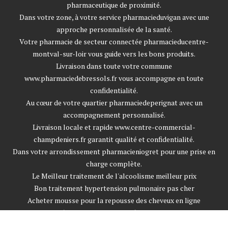
pharmaceutique de proximité.
Dans votre zone, à votre service
pharmacieduvigan
avec une
approche personnalisée de la santé.
Votre pharmacie de secteur connectée
pharmacieducentre-
montval-sur-loir
vous guide vers les bons produits.
Livraison dans toute votre commune
www.pharmaciedebressols.fr
vous accompagne en toute
confidentialité.
Au cœur de votre quartier
pharmaciedeperignat
avec un
accompagnement personnalisé.
Livraison locale et rapide
www.centre-commercial-
champdeniers.fr
garantit qualité et confidentialité.
Dans votre arrondissement
pharmacieniogret
pour une prise en
charge complète.
Le Meilleur traitement de l'alcoolisme meilleur prix
Bon traitement hypertension pulmonaire pas cher
Acheter mousse pour la repousse des cheveux en ligne
Acheter médicament pour le diabète sans ordonnance
Acheter médicament cholestérol avis sans ordonnance