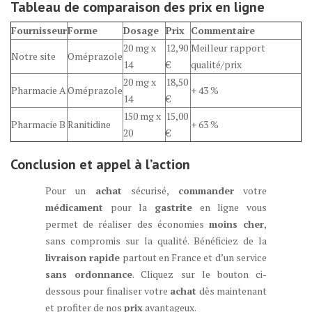
Tableau de comparaison des prix en ligne
Fournisseur
Forme
Dosage
Prix
Commentaire
20 mg x
12,90
Meilleur rapport
Notre site
Oméprazole
14
€
qualité/prix
20 mg x
18,50
Pharmacie A
Oméprazole
+ 43 %
14
€
150 mg x
15,00
Pharmacie B
Ranitidine
+ 63 %
20
€
Conclusion et appel à l’action
Pour un
achat
sécurisé,
commander
votre
médicament
pour la
gastrite
en ligne vous
permet de réaliser des économies
moins cher
,
sans compromis sur la qualité. Bénéficiez de la
livraison rapide
partout en France et d’un service
sans ordonnance
. Cliquez sur le bouton ci-
dessous pour finaliser votre
achat
dès maintenant
et profiter de nos
prix
avantageux.