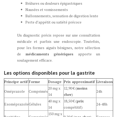
Brûlures ou douleurs épigastriques
Nausées et vomissements
Ballonnements, sensation de digestion lente
Perte d’appétit ou satiété précoce
Un diagnostic précis repose sur une consultation
médicale et parfois une endoscopie. Toutefois,
pour les formes aiguës bénignes, notre sélection
de
médicaments
génériques
apporte un
soulagement efficace.
Les options disponibles pour la gastrite
Principe actif
Forme
Dosage
Prix approximatif
Livraison
20 mg x
12,90 € (
moins
Oméprazole
Comprimés
24h
14
cher
)
40 mg x
18,50 € (
prix
Esoméprazole
Gélules
24-48h
14
compétitif)
150 mg x
Ranitidine
Comprimés
9,20 € (
pas cher
)
Express